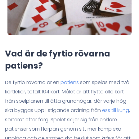
Vad är de fyrtio rövarna
patiens?
De fyrtio rövarna är en
patiens
som spelas med två
kortlekar, totalt 104 kort. Målet är att flytta alla kort
från spelplanen till åtta grundhögar, där varje hög
ska byggas upp i stigande ordning från
ess till kung
,
sorterat efter färg. Spelet skiljer sig från enklare
patienser som Harpan genom sitt mer komplexa
upplägg och de strategiska beslut som krävs för att