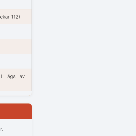
ekar 112)
); ägs av
r.