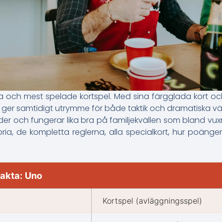
a och mest spelade kortspel. Med sina färgglada kort och 
ger samtidigt utrymme för både taktik och dramatiska v
ålder och fungerar lika bra på familjekvällen som bland vux
oria, de kompletta reglerna, alla specialkort, hur poän
fakta: Uno
Kortspel (avläggningsspel)