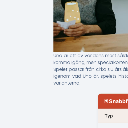
Uno är ett av världens mest såld
komma igång, men specialkorten 
Spelet passar från cirka sju års 
igenom vad Uno är, spelets hist
varianterna.
🃏 Snabb
Typ