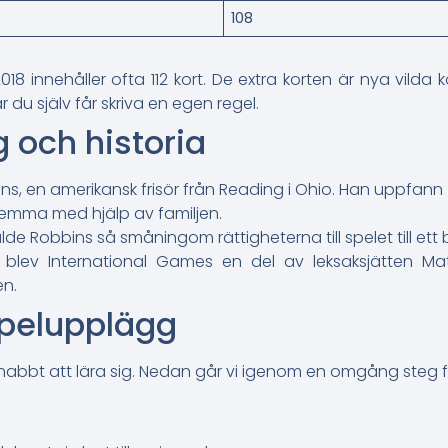
108
8 innehåller ofta 112 kort. De extra korten är nya vilda
u själv får skriva en egen regel.
 och historia
s, en amerikansk frisör från Reading i Ohio. Han uppfann 
 hemma med hjälp av familjen.
lde Robbins så småningom rättigheterna till spelet till ett
92 blev International Games en del av leksaksjätten 
en.
spelupplägg
nabbt att lära sig. Nedan går vi igenom en omgång steg f