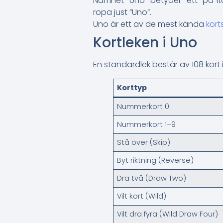
Namnet ”Uno” betyder ”ett” på i
ropa just ”Uno”.
Uno är ett av de mest kända
kort
Kortleken i Uno
En standardlek består av 108 kort i
Korttyp
Nummerkort 0
Nummerkort 1–9
Stå över (Skip)
Byt riktning (Reverse)
Dra två (Draw Two)
Vilt kort (Wild)
Vilt dra fyra (Wild Draw Four)