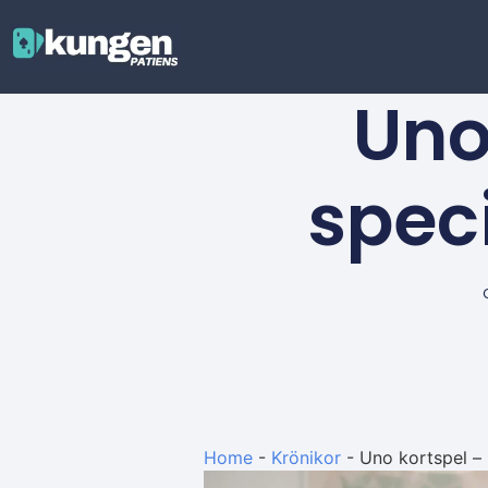
Uno
speci
Home
-
Krönikor
-
Uno kortspel – 