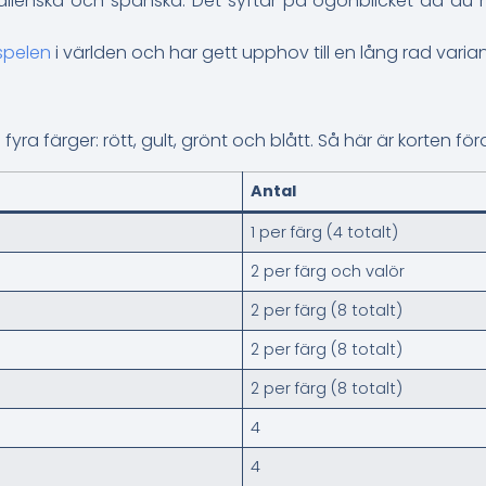
talienska och spanska. Det syftar på ögonblicket då du 
spelen
i världen och har gett upphov till en lång rad vari
 fyra färger: rött, gult, grönt och blått. Så här är korten fö
Antal
1 per färg (4 totalt)
2 per färg och valör
2 per färg (8 totalt)
2 per färg (8 totalt)
2 per färg (8 totalt)
4
4