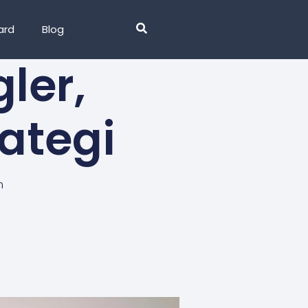
ard
Blog
ler,
rategi
n