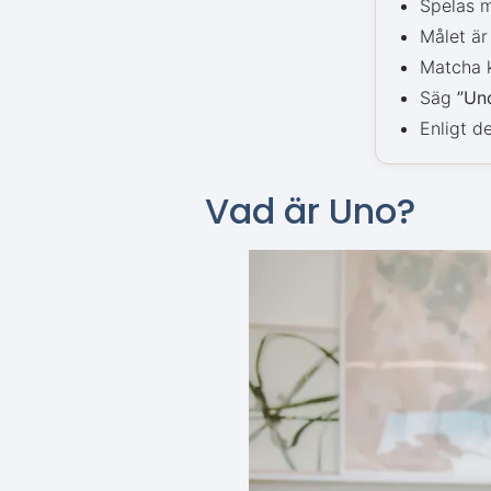
Spelas m
Målet är 
Matcha k
Säg
”Un
Enligt de
Vad är Uno?