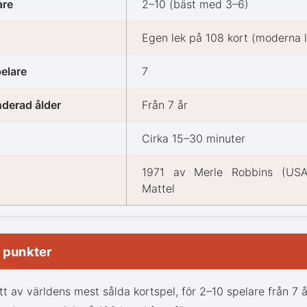
are
2–10 (bäst med 3–6)
Egen lek på 108 kort (moderna l
pelare
7
erad ålder
Från 7 år
Cirka 15–30 minuter
1971 av Merle Robbins (USA
Mattel
a punkter
tt av världens mest sålda kortspel, för 2–10 spelare från 7 å