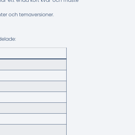
har ett enda kort kvar och måste
anter och temaversioner.
rdelade: